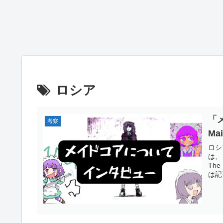
ロシア
「
考察
Ma
ロシ
は、
Th
は記