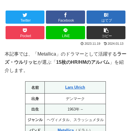
Twitter
Facebook
はてブ
Pocket
LINE
コピー
2023.11.19
2024.01.13
本記事では、「Metallica」のドラマーとして活躍する
ラー
ズ・ウルリッヒ
が選ぶ「
15枚のHR/HMのアルバム
」を紹
介します。
Lars Ulrich
名前
出身
デンマーク
出生
1963年 –
ジャンル
ヘヴィメタル、スラッシュメタル
バンド
Metallica
（ドラム）