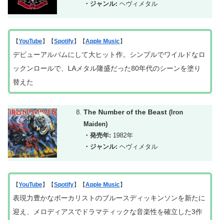
・ジャンル:
ヘヴィメタル
【
YouTube
】【
Spotify
】【
Apple Music
】
デビューアルバムにして大ヒット作。シンプルでワイルドなロ
ックンロールで、LAメタル隆盛だった80年代のシーンを塗り
替えた
The Number of the Beast
(Iron
Maiden)
・発売年:
1982年
・ジャンル:
ヘヴィメタル
【
YouTube
】【
Spotify
】【
Apple Music
】
表現力豊かなボーカリストのブルースディッキンソンを新たに
迎え、メロディアスでドラマティックな音楽性を確立した3作