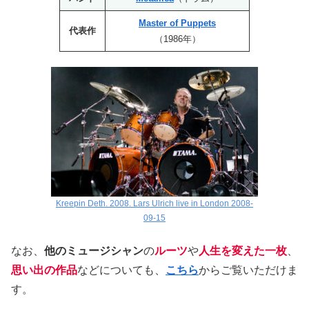
Master of Puppets
代表作
（1986年）
Kreepin Deth. 2008. Lars Ulrich live in London 2008-
09-15
なお、
他のミュージシャン
の
ルーツ
や
人生を変えた一枚
、
思い出の作品
などについても、
こちら
からご覧いただけま
す。