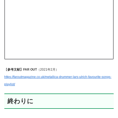
【
参考文献】FAR OUT
（2021年2月）
https://faroutmagazine.co.uk/metallica-drummer-lars-ulrich-favourite-songs-
playlist/
終わりに