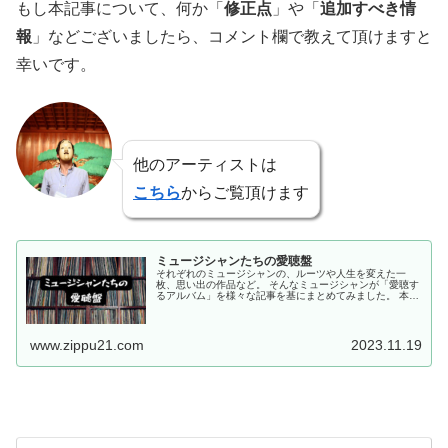
もし本記事について、何か「
修正点
」や「
追加すべき情
報
」などございましたら、コメント欄で教えて頂けますと
幸いです。
他のアーティストは
こちら
からご覧頂けます
ミュージシャンたちの愛聴盤
それぞれのミュージシャンの、ルーツや人生を変えた一
枚、思い出の作品など。 そんなミュージシャンが「愛聴す
るアルバム」を様々な記事を基にまとめてみました。 本記
事が、自分の好きなミュージシャンが普段どんな音楽を聴
き、そしてどんな音楽がルーツに...
www.zippu21.com
2023.11.19