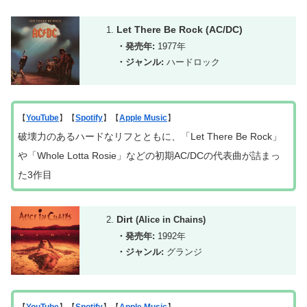
Let There Be Rock
(AC/DC)
・発売年:
1977年
・ジャンル:
ハードロック
【
YouTube
】【
Spotify
】【
Apple Music
】
破壊力のある
ハード
な
リフとともに、「Let There Be Rock」
や「Whole Lotta Rosie」などの初期AC/DCの代表曲が詰まっ
た3作目
Dirt
(Alice in Chains)
・発売年:
1992年
・ジャンル:
グランジ