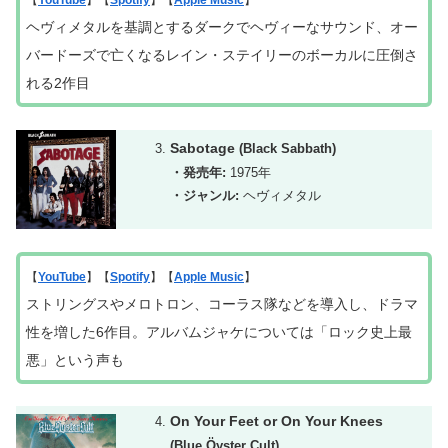
【
YouTube
】【
Spotify
】【
Apple Music
】
ヘヴィメタルを基調とするダークでヘヴィーなサウンド、オー
バードーズで亡くなるレイン・ステイリーのボーカルに圧倒さ
れる2作目
Sabotage
(Black Sabbath)
・発売年:
1975年
・ジャンル:
ヘヴィメタル
【
YouTube
】【
Spotify
】【
Apple Music
】
ストリングスやメロトロン、コーラス隊などを導入し、ドラマ
性を増した6作目。アルバムジャケについて
は
「ロック史上最
悪」という声も
On Your Feet or On Your Knees
(Blue Öyster Cult)