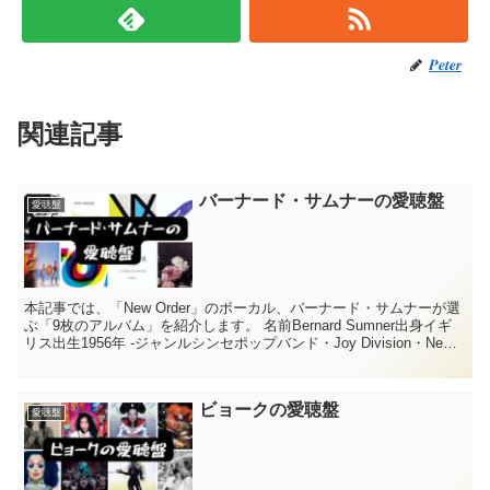
𝑷𝒆𝒕𝒆𝒓
関連記事
バーナード・サムナーの愛聴盤
愛聴盤
本記事では、「New Order」のボーカル、バーナード・サムナーが選
ぶ「9枚のアルバム」を紹介します。 名前Bernard Sumner出身イギ
リス出生1956年 -ジャンルシンセポップバンド・Joy Division・New
Order...
ビョークの愛聴盤
愛聴盤