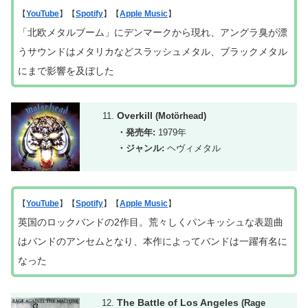
【
YouTube
】【
Spotify
】【
Apple Music
】
「北欧メタルブーム」にデンマークから現れ、アングラ臭が漂
うサウンドはメタリカなどスラッシュメタル、ブラックメタル
にまで影響を及ぼした
Overkill
(Motörhead)
・発売年:
1979年
・ジャンル:
ヘヴィメタル
【
YouTube
】【
Spotify
】【
Apple Music
】
英国のロックバンドの2作目。荒々しくパンキッシュな表題曲
はバンドのアンセムとなり、本作によってバンドは一躍有名に
なった
The Battle of Los Angeles
(Rage