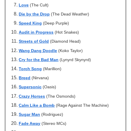
Love
(The Cult)
Die by the Drop
(The Dead Weather)
Speed King
(Deep Purple)
Audit in Progress
(Hot Snakes)
Streets of Gold
(Diamond Head)
Wang Dang Doodle
(Koko Taylor)
Cry for the Bad Man
(Lynyrd Skynyrd)
Torch Song
(Marillion)
Breed
(Nirvana)
Supersonic
(Oasis)
Crazy Horses
(The Osmonds)
Calm Like a Bomb
(Rage Against The Machine)
Sugar Man
(Rodriguez)
Fade Away
(Stereo MCs)