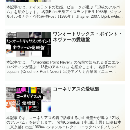
本記事では、アイスランドの歌姫、ビョークが選ぶ「13枚のアルバ
ム」を紹介します。 名前Björk出身アイスランド出生1965年 -ジャン
ルオルタナティヴ代表作Post（1995年） Jhayne. 2007. Björk @deer
lak...
ワンオートリックス・ポイント・
愛聴盤
ネヴァーの愛聴盤
本記事では、「Oneohtrix Point Never」の名前で知られるダニエル・
ロパティンが選ぶ「13枚のアルバム」を紹介します。 名前Daniel
Lopatin（Oneohtrix Point Never）出身アメリカ合衆国（ニュー...
コーネリアスの愛聴盤
愛聴盤
本記事では、コーネリアス名義で活躍する小山田圭吾が選ぶ「21枚
のアルバム」を紹介します。 名前Cornelius（小山田圭吾）出身日本
（東京都）出生1969年 -ジャンルエレクトロニックバンドフリッパー