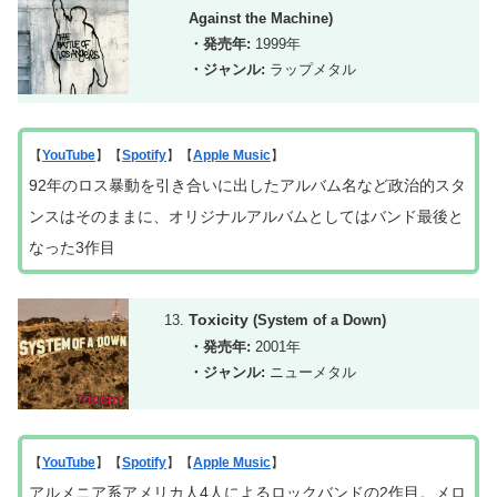
Against the Machine)
・発売年:
1999年
・ジャンル:
ラップメタル
【
YouTube
】【
Spotify
】【
Apple Music
】
92年のロス暴動を引き合いに出したアルバム名など政治的スタ
ンスはそのままに、オリジナルアルバムとしては
バンド最後
と
なった3作目
Toxicity
(System of a Down)
・発売年:
2001年
・ジャンル:
ニューメタル
【
YouTube
】【
Spotify
】【
Apple Music
】
アルメニア系アメリカ人4人によるロックバンドの2作目。メロ