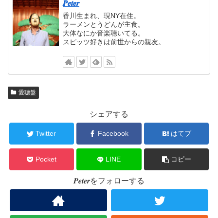
𝑷𝒆𝒕𝒆𝒓
香川生まれ、現NY在住。
ラーメンとうどんが主食。
大体なにか音楽聴いてる。
スピッツ好きは前世からの親友。
愛聴盤
シェアする
Twitter
Facebook
はてブ
Pocket
LINE
コピー
𝑷𝒆𝒕𝒆𝒓をフォローする