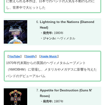
に数えられる本作は、日本でのバンドの人気を不動のものに
し、世界中で大ヒットした
Lightning to the Nations
(Diamond
Head)
・発売年:
1980年
・ジャンル:
ヘヴィメタル
【
YouTube
】【
Spotify
】【
Apple Music
】
1970年代末期からの英国のヘヴィメタルムーブメント
（NWOBHM）に登場し、メタリカやメガデスに影響を与えた
バンドのデビューアルバム
Appetite for Destruction
(Guns N’
Roses)
・発売年:
1987年