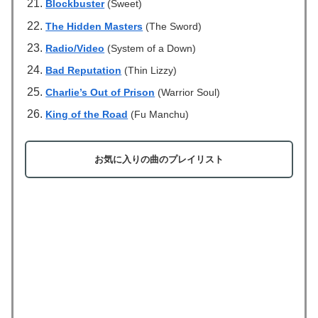
Blockbuster
(Sweet)
The Hidden Masters
(The Sword)
Radio/Video
(System of a Down)
Bad Reputation
(Thin Lizzy)
Charlie’s Out of Prison
(Warrior Soul)
King of the Road
(Fu Manchu)
お気に入りの曲のプレイリスト