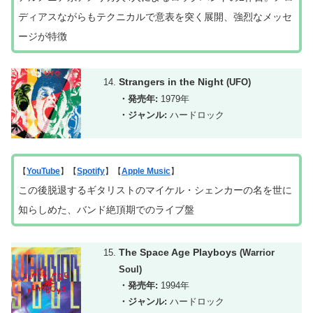
ディアスながらもテクニカルで意表を突く展開、強烈なメッセ
ージが特徴
Strangers in the Night
(UFO)
・発売年:
1979年
・ジャンル:
ハードロック
【
YouTube
】【
Spotify
】【
Apple Music
】
この後脱退するギタリストのマイケル・シェンカーの名を世に
知らしめた、バンド絶頂期でのライブ盤
The Space Age Playboys
(Warrior
Soul)
・発売年:
1994年
・ジャンル:
ハードロック