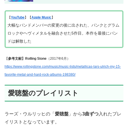
【
YouTube
】【
Apple Music
】
大幅なバンドメンバーの変更の後に出された、パンクとグラム
ロックやヘヴィメタルを融合させた5作目。本作を最後にバン
ドは解散した
【
参考文献】Rolling Stone
（2017年6月）
https://www.rollingstone.com/music/music-lists/metallicas-lars-ulrich-my-15-
favorite-metal-and-hard-rock-albums-198380/
愛聴盤のプレイリスト
ラーズ・ウルリッヒの「
愛聴盤
」から
3曲ずつ
入れたプレ
イリストとなっています。