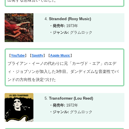
Stranded
(Roxy Music)
・発売年:
1973年
・ジャンル:
グラムロック
【
YouTube
】【
Spotify
】【
Apple Music
】
ブライアン・イーノの代わりに元「カーヴド・エア」のエデ
ィ・ジョブソンが加入した3作目。ダンディズムな音楽性でバ
ンドの方向性を決定づけた
Transformer
(Lou Reed)
・発売年:
1972年
・ジャンル:
グラムロック