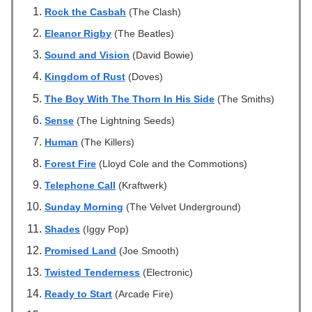
Rock the Casbah
(The Clash)
Eleanor Rigby
(The Beatles)
Sound and Vision
(David Bowie)
Kingdom of Rust
(Doves)
The Boy With The Thorn In His Side
(The Smiths)
Sense
(The Lightning Seeds)
Human
(The Killers)
Forest Fire
(Lloyd Cole and the Commotions)
Telephone Call
(Kraftwerk)
Sunday Morning
(The Velvet Underground)
Shades
(Iggy Pop)
Promised Land
(Joe Smooth)
Twisted Tenderness
(Electronic)
Ready to Start
(Arcade Fire)