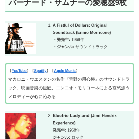
バーナード・サムナーの愛聴盤9枚
A Fistful of Dollars: Original
Soundtrack (Ennio Morricone)
・発売年:
1969年
・ジャンル:
サウンドトラック
【
YouTube
】【
Spotify
】【
Apple Music
】
マカロニ・ウエスタンの名作『荒野の用心棒』のサウンドトラ
ック。
映画音楽の
巨匠、エンニオ・モリコーネによる哀愁漂う
メロディーが心に沁みる
Electric Ladyland
(Jimi Hendrix
Experience)
発売年:
1968年
ジャンル:
ロック