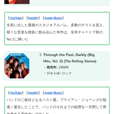
【
YouTube
】【
Spotify
】【
Apple Music
】
生前に出した最後のスタジオアルバム。多数のゲストを迎え、
様々な音楽を
雑多に
飲み込んだ本作は、全米チャートで初の
No.1に輝いた
Through the Past, Darkly (Big
Hits, Vol. 2)
(The Rolling Stones)
・発売年:
1969年
・ジャンル:
ロック
【
YouTube
】【
Spotify
】【
Apple Music
】
バンドの二枚目となるベスト盤。ブライアン・ジョーンズが脱
退／逝去したことで、バンドのそれまでの経歴を一旦閉じて再
出発する意味合いで出した