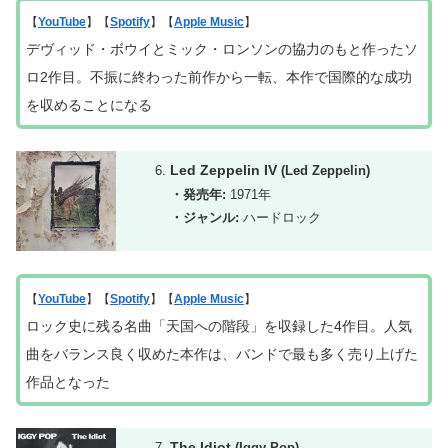
【
YouTube
】【
Spotify
】【
Apple Music
】
デヴィッド・ボウイとミック・ロンソンの協力のもと作ったソ
ロ2作目。不振に終わった前作から一転、本作で国際的な成功
を収めることになる
Led Zeppelin IV
(Led Zeppelin)
・発売年:
1971年
・ジャンル:
ハードロック
【
YouTube
】【
Spotify
】【
Apple Music
】
ロック史に残る名曲「天国への階段」を収録した4作目。人気
曲をバランス良く収めた本作は、バンドで最も多く売り上げた
作品となった
The Idiot
(Iggy Pop)