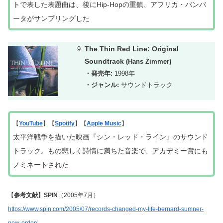
トで表した表題曲は、後にHip-Hopの重鎮、アフリカ・バンバ
ータがサンプリングした
The Thin Red Line: Original
Soundtrack
(Hans Zimmer)
・発売年:
1998年
・ジャンル:
サウンドトラック
【
YouTube
】【
Spotify
】【
Apple Music
】
太平洋戦争を描いた映画『シン・レッド・ライン』のサウンド
トラック。もの悲しく詩情に満ちた音楽で、アカデミー賞にも
ノミネートされた
【
参考文献】SPIN
（2005年7月）
https://www.spin.com/2005/07/records-changed-my-life-bernard-sumner-