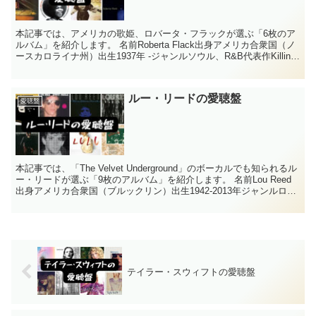
本記事では、アメリカの歌姫、ロバータ・フラックが選ぶ「6枚のア
ルバム」を紹介します。 名前Roberta Flack出身アメリカ合衆国（ノ
ースカロライナ州）出生1937年 -ジャンルソウル、R&B代表作Killing
Me Softly（1...
ルー・リードの愛聴盤
愛聴盤
本記事では、「The Velvet Underground」のボーカルでも知られるル
ー・リードが選ぶ「9枚のアルバム」を紹介します。 名前Lou Reed
出身アメリカ合衆国（ブルックリン）出生1942-2013年ジャンルロッ
クバンドThe ...
テイラー・スウィフトの愛聴盤