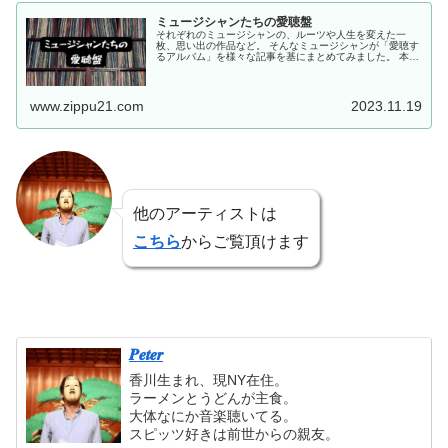
ミュージシャンたちの愛聴盤
それぞれのミュージシャンの、ルーツや人生を変えた一
枚、思い出の作品など。 そんなミュージシャンが「愛聴す
るアルバム」を様々な記事を基にまとめてみました。 本記
事が、自分の好きなミュージシャンが普段どんな音楽を聴
き、そしてどんな音楽がルーツに...
www.zippu21.com
2023.11.19
他のアーティストは
こちら
からご覧頂けます
𝑷𝒆𝒕𝒆𝒓
香川生まれ、現NY在住。
ラーメンとうどんが主食。
大体なにか音楽聴いてる。
スピッツ好きは前世からの親友。