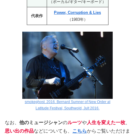
（ボーカル/ギター/キーボード）
Power, Corruption & Lies
代表作
（1983年）
smokeghost. 2016. Bernard Sumner of New Order at
Latitude Festival, Southwold, Jult 2016.
なお、
他のミュージシャン
の
ルーツ
や
人生を変えた一枚
、
思い出の作品
などについても、
こちら
からご覧いただけま