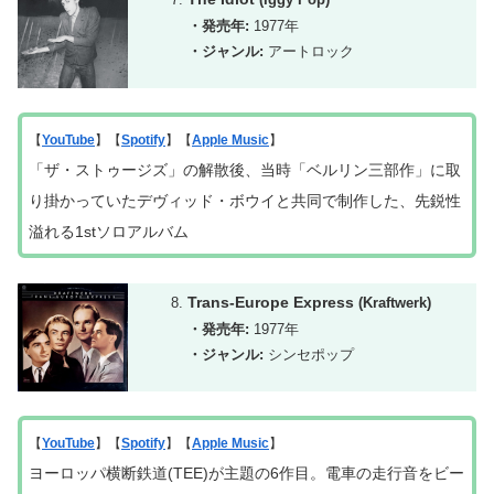
・発売年:
1977年
・ジャンル:
アートロック
【
YouTube
】【
Spotify
】【
Apple Music
】
「ザ・ストゥージズ」の解散後、当時「ベルリン三部作」に取
り掛かっていたデヴィッド・ボウイと共同で制作した
、
先鋭性
溢れる1
stソロアルバム
Trans-Europe Express
(Kraftwerk)
・発売年:
1977年
・ジャンル:
シンセポップ
【
YouTube
】【
Spotify
】【
Apple Music
】
ヨーロッパ横断鉄道(TEE)が主題の6作目。電車の走行音をビー