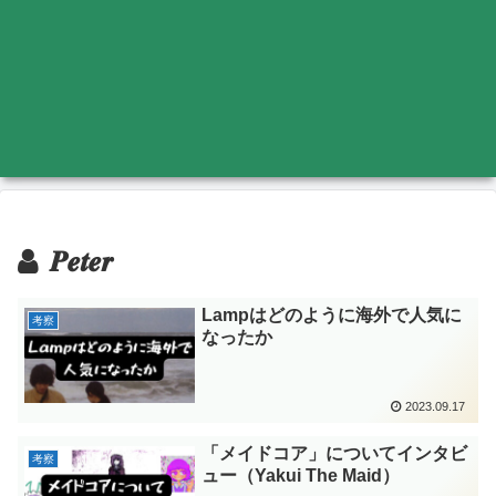
𝑷𝒆𝒕𝒆𝒓
Lampはどのように海外で人気に
考察
なったか
2023.09.17
「メイドコア」についてインタビ
考察
ュー（Yakui The Maid）