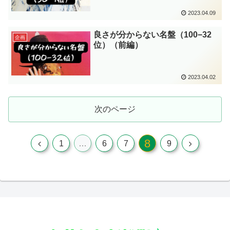
2023.04.09
良さが分からない名盤（100−32
企画
位）（前編）
2023.04.02
次のページ
8
前
次
1
…
6
7
9
へ
へ