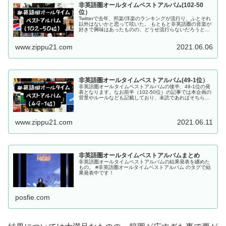
非英語圏オールタイムベストアルバム(102-50
位）
Twitterで去年、邦楽/洋楽のランキングが流行り、ふとそれ
以外はないかと思って呟いた。 もともと非英語圏の音楽が
好きで興味はあったものの、どうせ流行らないだろうと思
って冗談半分に呟いたこの一言に思わぬ反響が。そんなわ
けで、「需要があるな...
www.zippu21.com
2021.06.06
非英語圏オールタイムベストアルバム(49-1位）
非英語圏オールタイムベストアルバムの後半、49-1位の発
表となります。なお前半（102-50位）の記事では本企画の
背景やルールなども記載しており、未読であればそちらも
ご覧いただけますと幸いです。 また記事の最後に1-102位
のアルバム曲を纏...
www.zippu21.com
2021.06.11
非英語圏オールタイムベストアルバムまとめ
非英語圏オールタイムベストアルバムの結果発表を纏めた
もの。 #非英語圏オールタイムベストアルバム のタグで結
果発表中です！
posfie.com