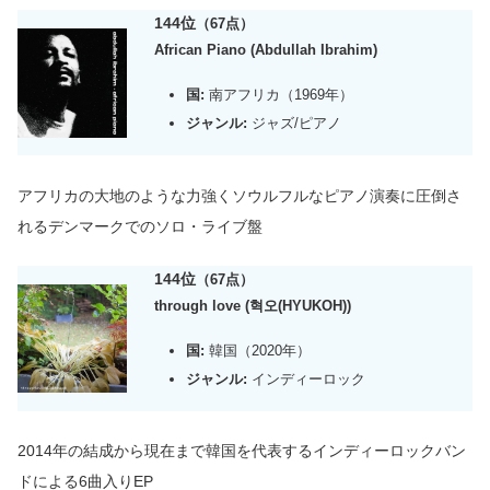
144位
（67点）
African Piano (Abdullah Ibrahim)
国:
南アフリカ（1969年）
ジャンル:
ジャズ/ピアノ
アフリカの大地のような
力強く
ソウルフルなピアノ演奏に圧倒さ
れるデンマークでのソロ・
ライブ盤
144位
（67点）
through love (혁오(HYUKOH))
国:
韓国（2020年）
ジャンル:
インディーロック
2014年の結成から現在まで韓国を代表するインディーロックバン
ドによる6曲入りEP