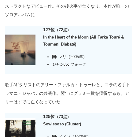
ストラクトなデビュー作。
その後
火事で亡くなり、本作が唯一の
ソロアルバムに
127位
（72点）
In the Heart of the Moon (Ali Farka Touré &
Toumani Diabaté)
国:
マリ（2005年）
ジャンル:
フォーク
歌手/ギタリストのアリー・ファルカ・トゥーレと
、
コラの名手ト
ゥマニ・ジャバテの共演作。翌年にグラミー賞を獲得するも、ア
リーはすでに亡くなっていた
125位
（73点）
Sowiesoso (Cluster)
国:
ドイツ（1976年）