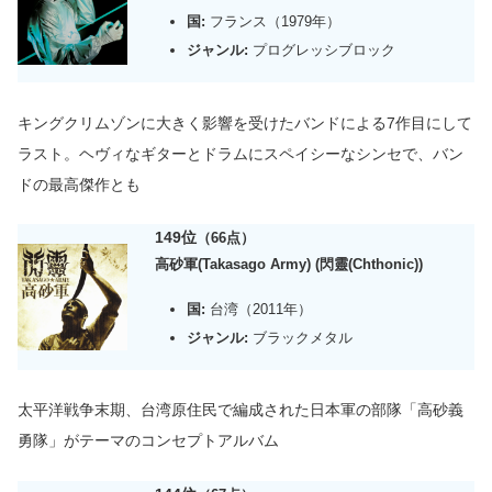
国:
フランス（1979年）
ジャンル:
プログレッシブロック
キングクリムゾンに大きく影響を受けたバンドによる7作目にして
ラスト。
ヘヴィなギターとドラムにスペイシーなシンセで、バン
ドの最高傑作とも
149位
（66点）
高砂軍(Takasago Army) (閃靈(Chthonic))
国:
台湾（2011年）
ジャンル:
ブラックメタル
太平洋戦争末期、台湾原住民で編成された
日本軍の
部隊「高砂義
勇隊」がテーマのコンセプトアルバム