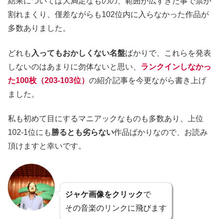
結果については大満足なものの、範囲が広すぎた事で票が
割れまくり、僅差ながらも102位内に入らなかった作品が
多数ありました。
どれも
入ってもおかしくない名盤
ばかりで、これらを発表
しないのはあまりに勿体ないと思い、
ランクインしなかっ
た100枚（203-103位）
の紹介記事を今更ながら書き上げ
ました。
私も初めて目にするマニアックなものも多数あり、上位
102-1位にも
勝るとも劣らない
作品ばかりなので、お読み
頂けますと幸いです。
ジャケ画像をクリック
で
その音楽のリンクに飛びます