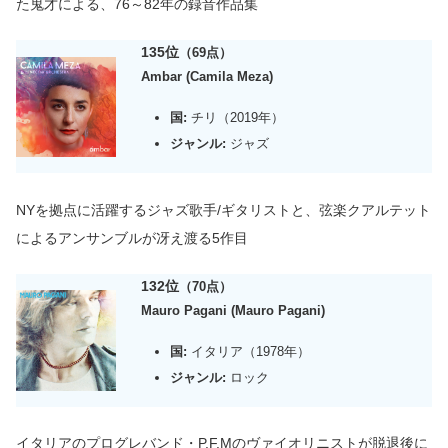
た鬼才による、76～82年の録音作品集
135位
（69点）
Ambar (Camila Meza)
国:
チリ（2019年）
ジャンル:
ジャズ
NYを拠点に活躍するジャズ歌手/ギタリストと、弦楽クアルテット
によるアンサンブルが冴え渡る5作目
132位
（70点）
Mauro Pagani (Mauro Pagani)
国:
イタリア（1978年）
ジャンル:
ロック
イタリアのプログレバンド・P.F.Mのヴァイオリニストが脱退後に