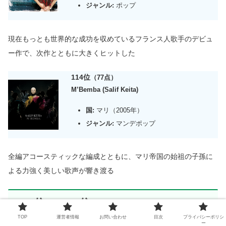
ジャンル:
ポップ
現在もっとも世界的な成功を収めているフランス人歌手
の
デビュ
ー作で、次作とともに大きくヒットした
114位
（77点）
M’Bemba (Salif Keita)
国:
マリ（2005年）
ジャンル:
マンデポップ
全編アコースティックな編成とともに、マリ帝国の始祖の子孫に
よる力強く美しい歌声が響き渡る
109位 – 103位
TOP
運営者情報
お問い合わせ
目次
プライバシーポリシ
ー