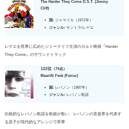
The Harder They Come O.S.T. (Jimmy
Cliff)
国:
ジャマイカ（1972年）
ジャンル:
サントラ/レゲエ
レゲエを世界に広めたジミークリフ主演のカルト映画『Harder
They Come』のサウンドトラック
122位
（74点）
Maarifti Feek (Fairuz)
国:
レバノン（1987年）
ジャンル:
レバノン歌謡
伝統的なレバノン歌謡を歌姫が歌い、レバノンの音楽界を代表す
る息子が現代的なアレンジで昇華