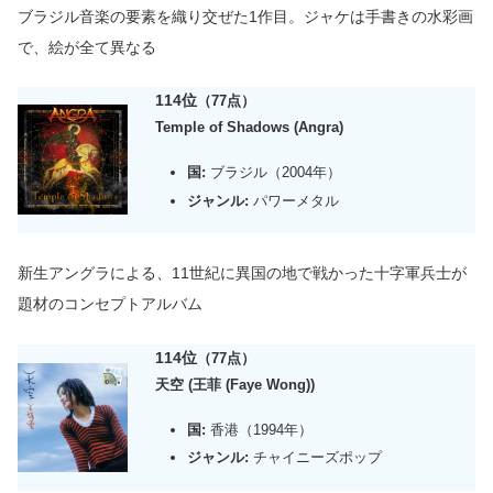
ブラジル音楽の要素を織り交ぜた1作目。ジャケは手書きの水彩画
で、絵が全て異なる
114位
（77点）
Temple of Shadows (Angra)
国:
ブラジル（2004年）
ジャンル:
パワーメタル
新生アングラによる、11世紀に異国の地で戦かった十字軍兵士が
題材のコンセプトアルバム
114位
（77点）
天空 (王菲 (Faye Wong))
国:
香港（1994年）
ジャンル:
チャイニーズポップ