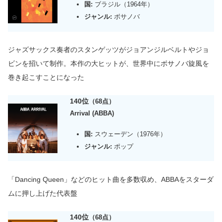
国:
ブラジル（1964年）
ジャンル:
ボサノバ
ジャズサックス奏者のスタンゲッツがジョアンジルベルト
や
ジョ
ビンを招いて制作。本作の大ヒットが、世界中にボサノバ旋風を
巻き起こすことになった
140位
（68点）
Arrival (ABBA)
国:
スウェーデン（1976年）
ジャンル:
ポップ
「Dancing Queen」などのヒット曲を多数収め、ABBAをスターダ
ムに押し上げた代表盤
140位
（68点）