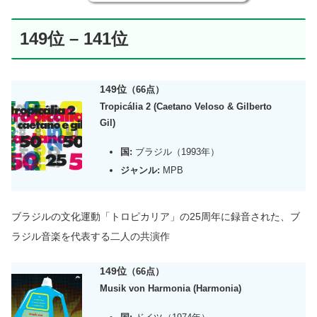
149位 – 141位
149位
（66点）
Tropicália 2 (Caetano Veloso
&
Gilberto
Gil)
国:
ブラジル（1993年）
ジャンル:
MPB
ブラジルの文化運動「トロピカリア」の25周年に録音された、ブ
ラジル音楽を代表する二人の
共演作
149位
（66点）
Musik von Harmonia (Harmonia)