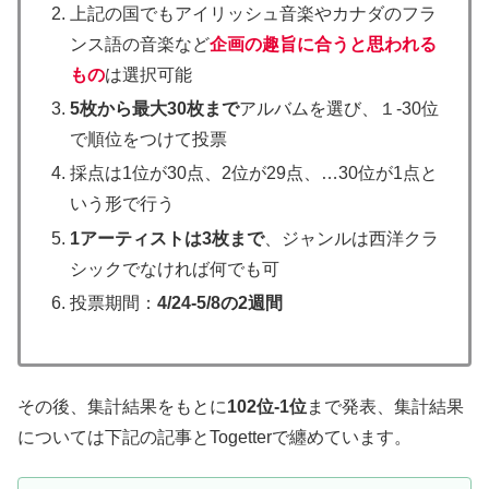
上記の国でもアイリッシュ音楽やカナダのフラ
ンス語の音楽など
企画の趣旨に合うと思われる
もの
は選択可能
5枚から最大30枚まで
アルバムを選び、１-30位
で順位をつけて投票
採点は1位が30点、2位が29点、…30位が1点と
いう形で行う
1アーティストは3枚まで
、ジャンルは西洋クラ
シックでなければ何でも可
投票期間：
4/24-5/8の2週間
その後、集計結果をもとに
102位-1位
まで発表、集計結果
については下記の記事とTogetterで纏めています。