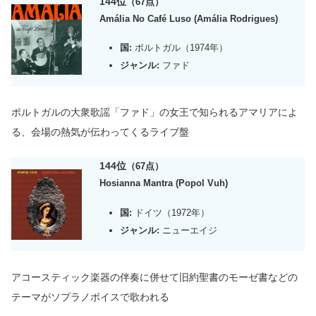
144位
（67点）
Amália No Café Luso (Amália Rodrigues)
国:
ポルトガル（1974年）
ジャンル:
ファド
ポルトガルの大衆歌謡「ファド」の女王で知られるアマリアによ
る、会場の熱気が伝わってくるライブ盤
144位
（67点）
Hosianna Mantra (Popol Vuh)
国:
ドイツ（1972年）
ジャンル:
ニューエイジ
アコースティック楽器の伴奏に併せて旧約聖書のモーゼ書などの
テーマがソプラノボイスで歌われる