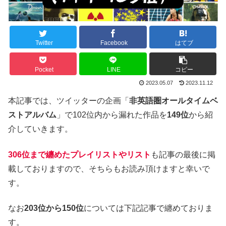
Twitter
Facebook
はてブ
Pocket
LINE
コピー
2023.05.07
2023.11.12
本記事では、ツイッターの企画「
非英語圏オールタイムベ
ストアルバム
」で102位内から漏れた作品を
149位
から紹
介していきます。
306位まで纏めたプレイリストやリスト
も記事の最後に掲
載しておりますので、そちらもお読み頂けますと幸いで
す。
なお
203位から150位
については下記記事で纏めておりま
す。