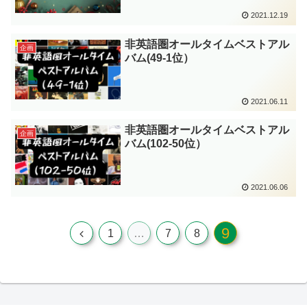
2021.12.19
非英語圏オールタイムベストアル
企画
バム(49-1位）
2021.06.11
非英語圏オールタイムベストアル
企画
バム(102-50位）
2021.06.06
9
前
1
…
7
8
へ