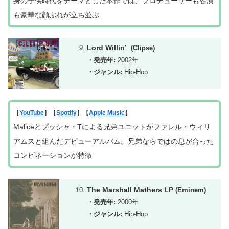
身の子供時代をテーマとした本作では、プロデューサーも客演
も豪華な顔ぶれが立ち並ぶ
Lord Willin’
(Clipse)
・発売年:
2002年
・ジャンル:
Hip-Hop
【
YouTube
】【
Spotify
】【
Apple Music
】
Maliceとプッシャ・Tによる兄弟ユニットがファレル・ウィリ
アムスと組んだデビューアルバム。兄弟ならではの息が合った
コンビネーションが特徴
The Marshall Mathers LP
(Eminem)
・発売年:
2000年
・ジャンル:
Hip-Hop