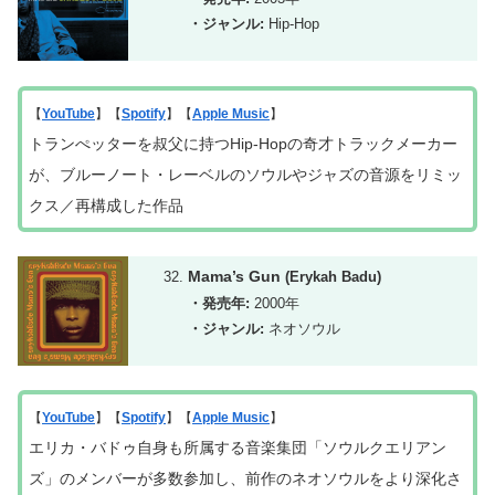
・ジャンル:
Hip-Hop
【
YouTube
】【
Spotify
】【
Apple Music
】
トランぺッターを叔父に持つHip-Hopの奇才トラックメーカー
が、ブルーノート・レーベルのソウルやジャズの音源をリミッ
クス／再構成した作品
Mama’s Gun
(Erykah Badu)
・発売年:
2000年
・ジャンル:
ネオソウル
【
YouTube
】【
Spotify
】【
Apple Music
】
エリカ・バドゥ自身も所属する音楽集団「ソウルクエリアン
ズ」のメンバーが多数参加し、前作のネオソウルをより深化さ