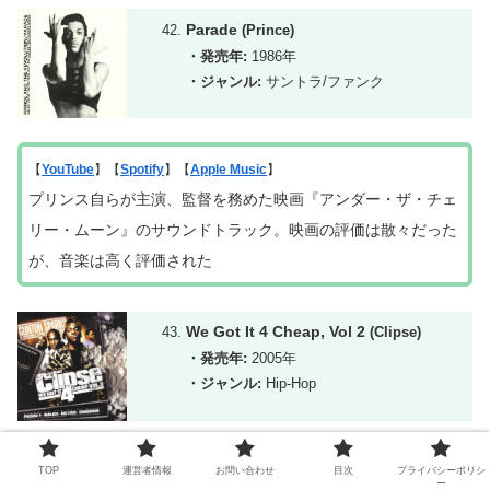
Parade
(Prince)
・発売年:
1986年
・ジャンル:
サントラ/ファンク
【
YouTube
】【
Spotify
】【
Apple Music
】
プリンス自らが主演、監督を務めた映画『アンダー・ザ・チェ
リー・ムーン』のサウンドトラック。映画の評価は散々だった
が、
音楽
は高く評価された
We Got It 4 Cheap, Vol 2
(Clipse)
・発売年:
2005年
・ジャンル:
Hip-Hop
【
YouTube
】【
SoundCloud
】
TOP
運営者情報
お問い合わせ
目次
プライバシーポリシ
ー