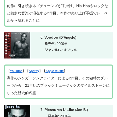
前作に引き続きネプチューンズが手掛け、Hip-Hopやロックな
ど雑多な音楽が混在する2作目。本作の売り上げ不振でレーベ
ルから離れることに
Voodoo
(D’Angelo)
発売年:
2000年
ジャンル:
ネオソウル
【
YouTube
】【
Spotify
】【
Apple Music
】
寡作のシンガーソングライターによる2作目。その独特のグル
ーヴから、21世紀のブラックミュージックのマイルストーンに
なった歴史的名盤
Pleasures U Like
(Jon B.)
・発売年:
2001年