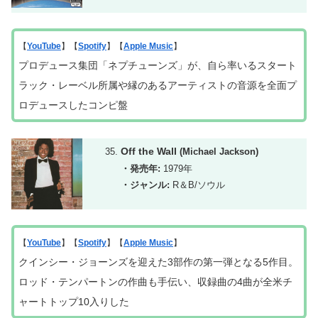
【
YouTube
】【
Spotify
】【
Apple Music
】
プロデュース集団「ネプチューンズ」が、自ら率いるスタート
ラック・レーベル所属や縁のあるアーティストの音源を全面プ
ロデュースしたコンピ盤
Off the Wall
(Michael Jackson)
・発売年:
1979年
・ジャンル:
R＆B/ソウル
【
YouTube
】【
Spotify
】【
Apple Music
】
クインシー・ジョーンズを迎えた3部作の第一弾となる5作目。
ロッド・テンパートンの作曲も手伝い、
収録曲
の
4曲が全米チ
ャートトップ10入りした