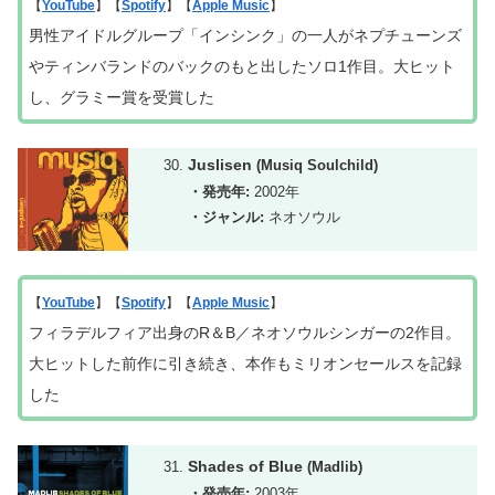
【
YouTube
】【
Spotify
】【
Apple Music
】
男性アイドルグループ「インシンク」の一人がネプチューンズ
やティンバランドのバックのもと出したソロ1作目。大ヒット
し、グラミー賞を受賞した
Juslisen
(Musiq Soulchild)
・発売年:
2002年
・ジャンル:
ネオソウル
【
YouTube
】【
Spotify
】【
Apple Music
】
フィラデルフィア出身のR＆B／ネオソウルシンガーの2作目。
大ヒットした前作に引き続き、本作もミリオンセールスを記録
した
Shades of Blue
(Madlib)
・発売年:
2003年