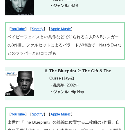
・ジャンル:
R&B
【
YouTube
】【
Spotify
】【
Apple Music
】
ベイビーフェイスとの共作などで知られる白人R＆Bシンガー
の3作目。ファルセットによるバラードが特徴で、NasやEveな
どのラッパーとのコラボも
The Blueprint 2: The Gift & The
Curse
(Jay-Z)
・発売年:
2002年
・ジャンル:
Hip-Hop
【
YouTube
】【
Spotify
】【
Apple Music
】
出世作『The Blueprint』の続編に位置する二枚組の7作目。自