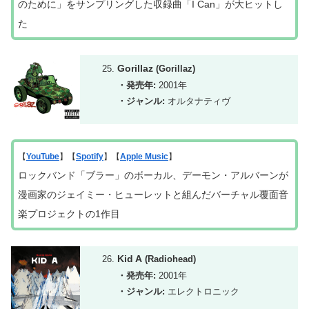
のために」をサンプリングした収録曲「I Can」が大ヒットし
た
Gorillaz
(Gorillaz)
・発売年:
2001年
・ジャンル:
オルタナティヴ
【
YouTube
】【
Spotify
】【
Apple Music
】
ロックバンド「ブラー」のボーカル
、
デーモン・アルバーンが
漫画家のジェイミー・ヒューレットと組んだバーチャル覆面音
楽プロジェクトの1作目
Kid A
(Radiohead)
・発売年:
2001年
・ジャンル:
エレクトロニック