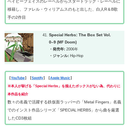
ベイビーフェイスのレーベルからスタートラック・レーベルに
移籍し、ファレル・ウィリアムスのもと出した、白人R＆B歌
手の2作目
Special Herbs: The Box Set Vol.
0–9
(MF Doom)
・発売年:
2006年
・ジャンル:
Hip-Hop
【
YouTube
】【
Spotify
】【
Apple Music
】
※
本人が挙げる「Special Herbs」を揃えたボックスがない為、代わりに
本作品を紹介
数々の名義で活躍する鉄仮面ラッパーの「Metal Fingers」名義
でのインスト作品シリーズ「SPECIAL HERBS」から曲を厳選
したCD3枚組