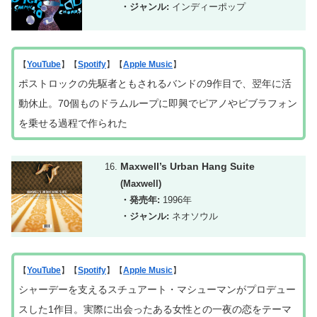
・ジャンル:
インディーポップ
【
YouTube
】【
Spotify
】【
Apple Music
】
ポストロックの先駆者ともされるバンドの9作目で、翌年に活
動休止。70個ものドラムループに即興でピアノやビブラフォン
を乗せる過程で作られた
Maxwell’s Urban Hang Suite
(Maxwell)
・発売年:
1996年
・ジャンル:
ネオソウル
【
YouTube
】【
Spotify
】【
Apple Music
】
シャーデーを支えるスチュアート・マシューマンがプロデュー
スした1作目。実際に出会ったある女性との一夜の恋をテーマ