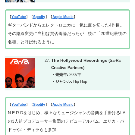
【
YouTube
】【
Spotify
】【
Apple Music
】
ギターバンドからエレクトロニカに一気に舵を切った4作目。
その路線変更に当初は賛否両論だったが、後に「20世紀最後の
名盤」と呼ばれるように
The Hollywood Recordings
(Sa-Ra
Creative Partners)
・発売年:
2007年
・ジャンル:
Hip-Hop
【
YouTube
】【
Spotify
】【
Apple Music
】
N.E.R.Dをはじめ
、
様々なミュージシャンの音楽を手掛けるLA
の3人組プロデューサー集団のデビューアルバム。エリカ・バ
ドゥやJ・ディラらも参加