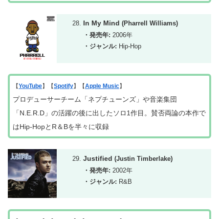
In My Mind
(Pharrell Williams)
・発売年:
2006年
・ジャンル:
Hip-Hop
【
YouTube
】【
Spotify
】【
Apple Music
】
プロデューサーチーム「ネプチューンズ」や音楽集団
「N.E.R.D」の活躍の後に出したソロ1作目。賛否両論の本作で
はHip-HopとR＆Bを半々に収録
Justified
(Justin Timberlake)
・発売年:
2002年
・ジャンル:
R&B