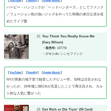
【
YouTube
】【
Spotify
】【
Apple Music
】
ハービー・ハンコックが「ヘッドハンターズ」としてファンク
／フュージョン色の強いジャズをやってた時期の来日公演を収
めたライブ盤
You Think You Really Know Me
(Gary Wilson)
・発売年:
1977年
・ジャンル:
シンセファンク
【
YouTube
】【
Spotify
】【
Apple Music
】
NY
の実家の地下室で録音したデビュー作。当時は注目されな
かったが、20年後にBECKが言及したことで再注目され、カル
ト的な人気に繋がった
Get Rich or Die Tryin’
(50 Cent)