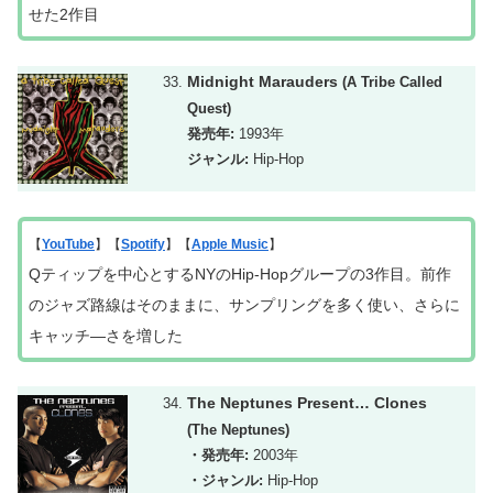
せた2作目
Midnight Marauders
(A Tribe Called
Quest)
発売年:
1993年
ジャンル:
Hip-Hop
【
YouTube
】【
Spotify
】【
Apple Music
】
Qティップを中心とするNYのHip-Hopグループの3作目。前作
のジャズ路線はそのままに、サンプリングを多く使い、さらに
キャッチ―さを増した
The Neptunes Present… Clones
(The Neptunes)
・発売年:
2003年
・ジャンル:
Hip-Hop