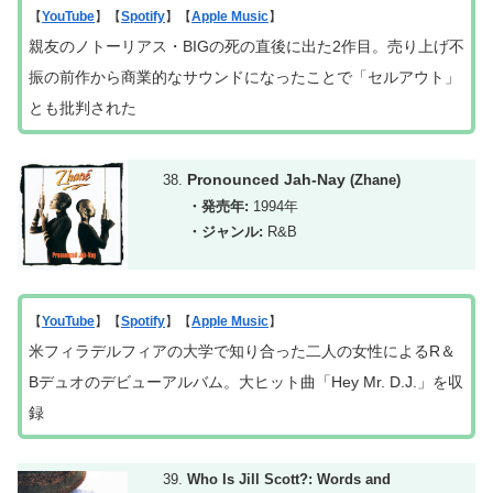
【
YouTube
】【
Spotify
】【
Apple Music
】
親友のノトーリアス・BIGの死の直後に出た2作目。売り上げ不
振の前作から商業的なサウンドになったことで「セルアウト」
とも批判された
Pronounced Jah-Nay
(Zhane)
・発売年:
1994年
・ジャンル:
R&B
【
YouTube
】【
Spotify
】【
Apple Music
】
米フィラデルフィアの大学で知り合った二人の女性によるR＆
Bデュオのデビューアルバム。大ヒット曲「Hey Mr. D.J.」を収
録
Who Is Jill Scott?: Words and