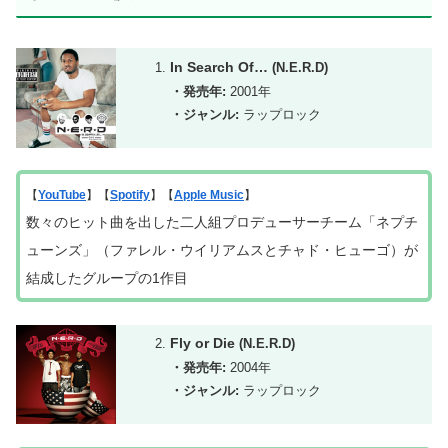
In Search Of…
(N.E.R.D)
・発売年:
2001年
・ジャンル:
ラップロック
【
YouTube
】【
Spotify
】【
Apple Music
】
数々のヒット曲を出した二人組プロデューサーチーム「ネプチ
ューンズ」（ファレル・ウイリアムスとチャド・ヒューゴ）が
結成したグループの1作目
Fly or Die
(N.E.R.D)
・発売年:
2004年
・ジャンル:
ラップロック