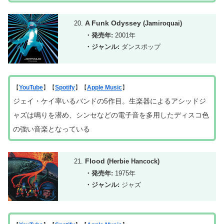
A Funk Odyssey
(Jamiroquai)
・発売年:
2001年
・ジャンル:
ダンスポップ
【
YouTube
】【
Spotify
】【
Apple Music
】
ジェイ・ケイ率いるバンドの5作目。生楽器によるアシッドジ
ャズは鳴りを潜め、シンセなどの電子音を多用したディスコ色
の強い音楽となっている
Flood
(Herbie Hancock)
・発売年:
1975年
・ジャンル:
ジャズ