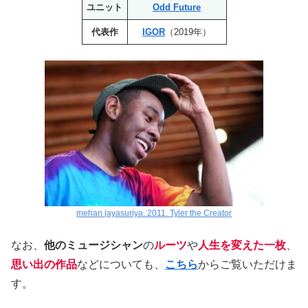
ユニット
Odd Future
代表作
IGOR
（2019年）
mehan jayasuriya. 2011. Tyler the Creator
なお、
他のミュージシャン
の
ルーツ
や
人生を変えた一枚
、
思い出の作品
などについても、
こちら
からご覧いただけま
す。