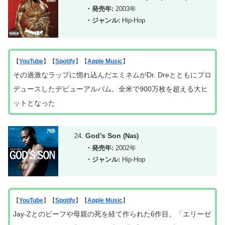
・発売年:
2003年
・ジャンル:
Hip-Hop
【
YouTube
】【
Spotify
】【
Apple Music
】
その過激なラップに惚れ込んだエミネムがDr. Dreとともにプロ
デュースしたデビューアルバム。全米で900万枚を超える大ヒ
ットとなった
God’s Son
(Nas)
・発売年:
2002年
・ジャンル:
Hip-Hop
【
YouTube
】【
Spotify
】【
Apple Music
】
Jay-Zとのビーフや母親の死を経て作られた
6作目。「エリーゼ