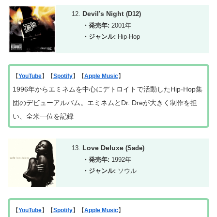
Devil’s Night
(D12)
・発売年:
2001年
・ジャンル:
Hip-Hop
【
YouTube
】【
Spotify
】【
Apple Music
】
1996年からエミネムを中心にデトロイトで活動したHip-Hop集
団のデビューアルバム。エミネムとDr. Dreが大きく制作を担
い、全米一位を記録
Love Deluxe
(Sade)
・発売年:
1992年
・ジャンル:
ソウル
【
YouTube
】【
Spotify
】【
Apple Music
】